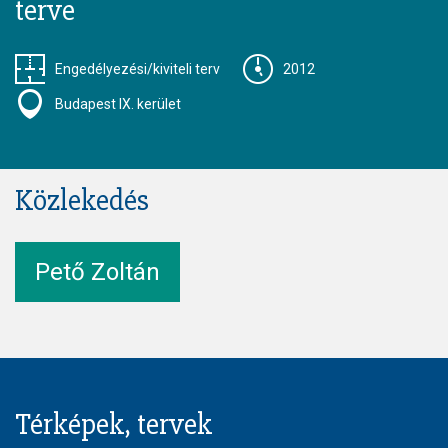
terve
Engedélyezési/kiviteli terv
2012
Budapest IX. kerület
Közlekedés
Pető Zoltán
Térképek, tervek