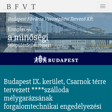
Menü
Budapest Főváros Városépítési Tervező Kft.
Komplexen
a minőségi
településfejlesztésért
Budapest IX. kerület, Csarnok térre
tervezett ****szálloda
mélygarázsának
forgalomtechnikai engedélyezési