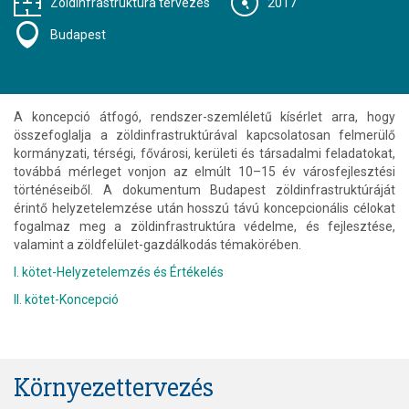
Zöldinfrastruktúra tervezés
2017
Budapest
A koncepció átfogó, rendszer-szemléletű kísérlet arra, hogy
összefoglalja a zöldinfrastruktúrával kapcsolatosan felmerülő
kormányzati, térségi, fővárosi, kerületi és társadalmi feladatokat,
továbbá mérleget vonjon az elmúlt 10–15 év városfejlesztési
történéseiből. A dokumentum Budapest zöldinfrastruktúráját
érintő helyzetelemzése után hosszú távú koncepcionális célokat
fogalmaz meg a zöldinfrastruktúra védelme, és fejlesztése,
valamint a zöldfelület-gazdálkodás témakörében.
I. kötet-Helyzetelemzés és Értékelés
II. kötet-Koncepció
Környezettervezés