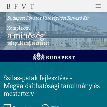
Menü
Budapest Főváros Városépítési Tervező Kft.
Komplexen
a minőségi
településfejlesztésért
Szilas-patak fejlesztése -
Megvalósíthatósági tanulmány és
mesterterv