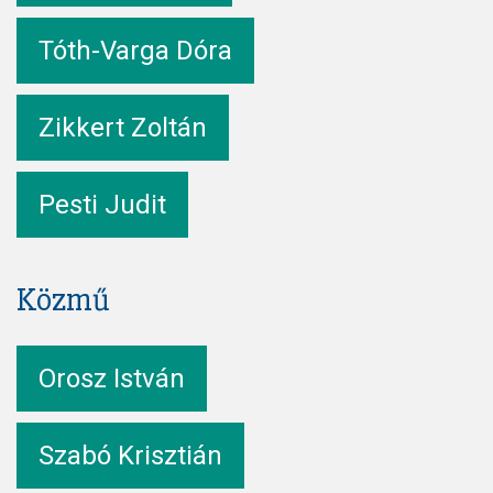
Tóth-Varga Dóra
Zikkert Zoltán
Pesti Judit
Közmű
Orosz István
Szabó Krisztián