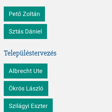
Pető Zoltán
Sztás Dániel
Településtervezés
Albrecht Ute
Ökrös László
Szilágyi Eszter