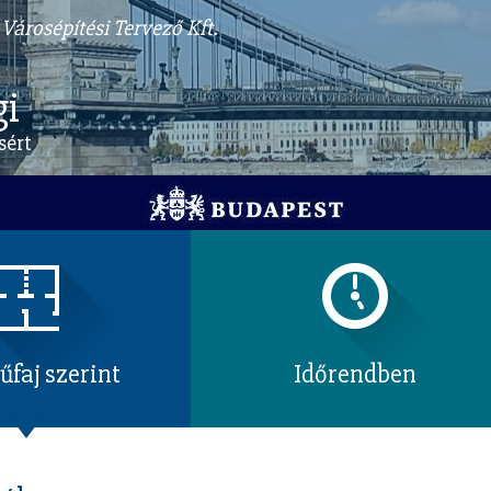
Városépítési Tervező Kft.
gi
sért
faj szerint
Időrendben