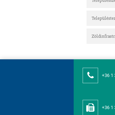
Településsze
Településte
Zöldinfrast
+36 1 
+36 1 