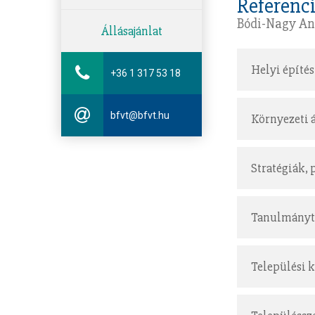
Referenc
Bódi-Nagy An
Állásajánlat
Helyi építés
+36 1 317 53 18
bfvt@bfvt.hu
Környezeti 
Stratégiák,
Tanulmányt
Települési 