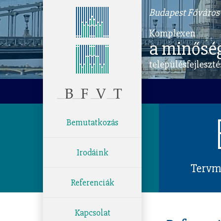
Budapest Főváros 
Komplexen
a minősé
településfejleszté
Bemutatkozás
Irodáink
Tervmű
Referenciák
Kapcsolat