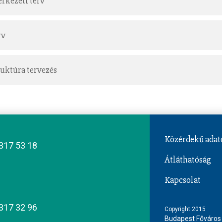
rkezeti terv
rv
ruktúra tervezés
Közérdekű adat
317 53 18
Átláthatóság
Kapcsolat
317 32 96
Copyright 2015
Budapest Főváros 