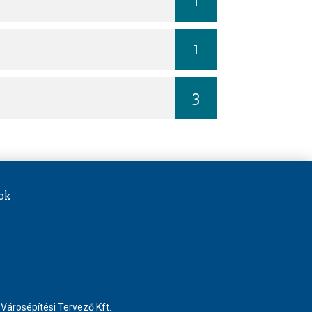
1
1
3
ok
Városépítési Tervező Kft.