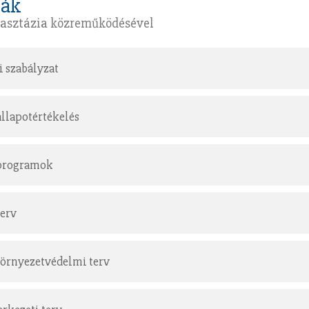
iák
asztázia közreműködésével
i szabályzat
állapotértékelés
 programok
erv
környezetvédelmi terv